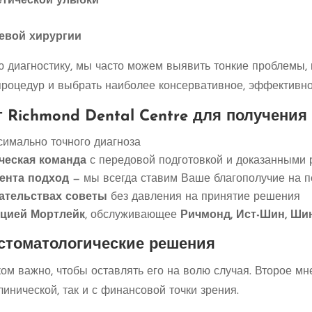
етической улыбки
евой хирургии
 диагностику, мы часто можем выявить тонкие проблемы
процедур и выбрать наиболее консервативное, эффективн
Richmond Dental Centre для получения
имально точного диагноза
ческая команда
с передовой подготовкой и доказанными 
ента подход
— мы всегда ставим Ваше благополучие на п
ательствах советы
без давления на принятие решения
нцией Мортлейк
, обслуживающее
Ричмонд, Ист-Шин, Ши
стоматологические решения
м важно, чтобы оставлять его на волю случая. Второе мн
инической, так и с финансовой точки зрения.