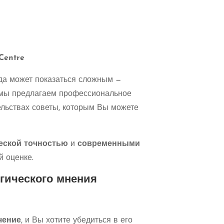
Centre
да может показаться сложным —
у мы предлагаем профессиональное
ельствах советы, которым Вы можете
еской точностью
и
современными
й оценке.
огического мнения
чение
, и Вы хотите убедиться в его