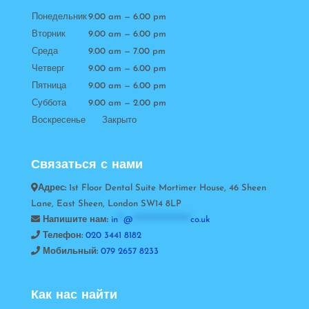
Понедельник
9.00 am — 6.00 pm
Вторник
9.00 am — 6.00 pm
Среда
9.00 am — 7.00 pm
Четверг
9.00 am — 6.00 pm
Пятница
9.00 am — 6.00 pm
Суббота
9.00 am — 2.00 pm
Воскресенье Закрыто
Связаться с нами
Адрес:
1st Floor Dental Suite Mortimer House, 46 Sheen
Lane, East Sheen, London SW14 8LP
Напишите нам:
in
**
@
*********************
co.uk
Телефон:
020 3441 8182
Мобильный:
079 2657 8233
Как нас найти