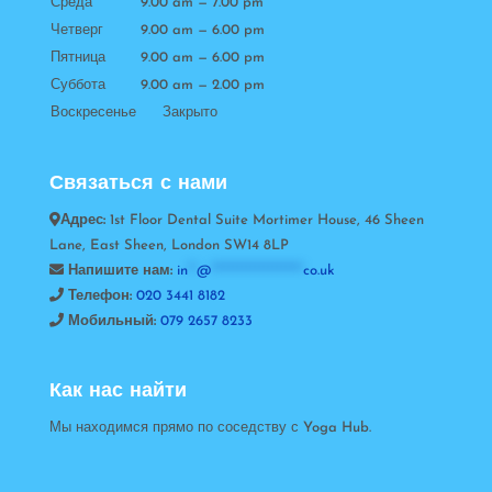
Среда
9.00 am — 7.00 pm
Четверг
9.00 am — 6.00 pm
Пятница
9.00 am — 6.00 pm
Суббота
9.00 am — 2.00 pm
Воскресенье Закрыто
Связаться с нами
Адрес:
1st Floor Dental Suite Mortimer House, 46 Sheen
Lane, East Sheen, London SW14 8LP
Напишите нам:
in
**
@
*********************
co.uk
Телефон:
020 3441 8182
Мобильный:
079 2657 8233
Как нас найти
Мы находимся прямо по соседству с Yoga Hub.