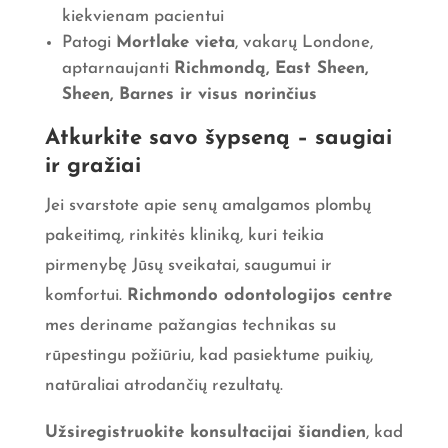
kiekvienam pacientui
Patogi
Mortlake vieta
, vakarų Londone,
aptarnaujanti
Richmondą, East Sheen,
Sheen, Barnes ir visus norinčius
Atkurkite savo šypseną – saugiai
ir gražiai
Jei svarstote apie senų amalgamos plombų
pakeitimą, rinkitės kliniką, kuri teikia
pirmenybę Jūsų sveikatai, saugumui ir
komfortui.
Richmondo odontologijos centre
mes deriname pažangias technikas su
rūpestingu požiūriu, kad pasiektume puikių,
natūraliai atrodančių rezultatų.
Užsiregistruokite konsultacijai šiandien
, kad