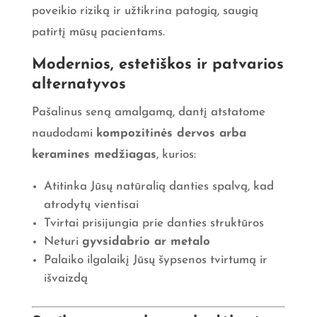
poveikio riziką ir užtikrina patogią, saugią
patirtį mūsų pacientams.
Modernios, estetiškos ir patvarios
alternatyvos
Pašalinus seną amalgamą, dantį atstatome
naudodami
kompozitinės dervos arba
keramines medžiagas
, kurios:
Atitinka Jūsų natūralią danties spalvą, kad
atrodytų vientisai
Tvirtai prisijungia prie danties struktūros
Neturi
gyvsidabrio ar metalo
Palaiko ilgalaikį Jūsų šypsenos tvirtumą ir
išvaizdą