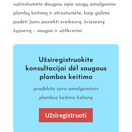
sužinotumėte daugiau apie saugų amalgamos
plombų keitimą ir atrastumėte, kaip galime
padėti Jums pasiekti sveikesnę, šviesesnę
šypseną – saugiai ir užtikrintai.
Užsiregistruokite
konsultacijai dėl saugaus
plombos keitimo
pradėkite savo amalgaminės
plombos keitimo kelionę
Užsiregistruoti