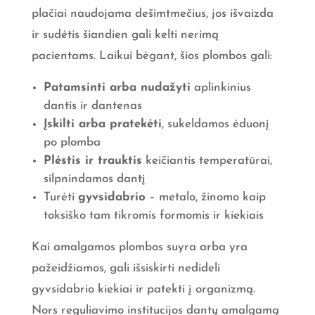
plačiai naudojama dešimtmečius, jos išvaizda
ir sudėtis šiandien gali kelti nerimą
pacientams. Laikui bėgant, šios plombos gali:
Patamsinti arba nudažyti
aplinkinius
dantis ir dantenas
Įskilti arba pratekėti
, sukeldamos ėduonį
po plomba
Plėstis ir trauktis
keičiantis temperatūrai,
silpnindamos dantį
Turėti
gyvsidabrio
– metalo, žinomo kaip
toksiško tam tikromis formomis ir kiekiais
Kai amalgamos plombos suyra arba yra
pažeidžiamos, gali išsiskirti nedideli
gyvsidabrio kiekiai ir patekti į organizmą.
Nors reguliavimo institucijos dantų amalgamą