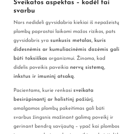
Sveikatos aspektas – kodėl tai
svarbu
Nors nedideli gyvsidabrio kiekiai iš nepažeistų
plombų paprastai laikomi mažos rizikos, pats
gyvsidabris yra
sunkusis metalas, kuris
didesnėmis ar kumuliacinėmis dozėmis gali
būti toksiškas
organizmui. Žinoma, kad
didelis poveikis paveikia
nervų sistemą,
inkstus ir imuninį atsaką
.
Pacientams, kurie renkasi
sveikata
besirūpinantį ar holistinį požiūrį
,
amalgamos plombų pakeitimas gali būti
svarbus žingsnis mažinant galimą poveikį ir
gerinant bendrą savijautą – ypač kai plombos