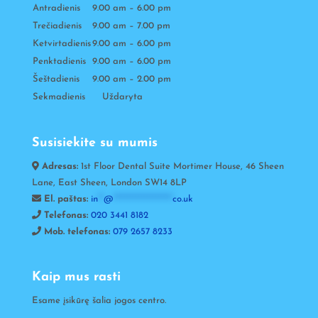
Antradienis
9.00 am – 6.00 pm
Trečiadienis
9.00 am – 7.00 pm
Ketvirtadienis
9.00 am – 6.00 pm
Penktadienis
9.00 am – 6.00 pm
Šeštadienis
9.00 am – 2.00 pm
Sekmadienis Uždaryta
Susisiekite su mumis
Adresas:
1st Floor Dental Suite Mortimer House, 46 Sheen
Lane, East Sheen, London SW14 8LP
El. paštas:
in
**
@
*********************
co.uk
Telefonas:
020 3441 8182
Mob. telefonas:
079 2657 8233
Kaip mus rasti
Esame įsikūrę šalia jogos centro.