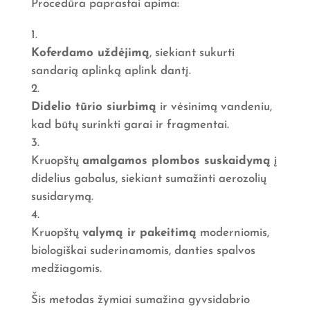
Procedūra paprastai apima:
Koferdamo uždėjimą
, siekiant sukurti
sandarią aplinką aplink dantį.
Didelio tūrio siurbimą
ir vėsinimą vandeniu,
kad būtų surinkti garai ir fragmentai.
Kruopštų
amalgamos plombos suskaidymą
į
didelius gabalus, siekiant sumažinti aerozolių
susidarymą.
Kruopštų
valymą ir pakeitimą
moderniomis,
biologiškai suderinamomis, danties spalvos
medžiagomis.
Šis metodas žymiai sumažina gyvsidabrio