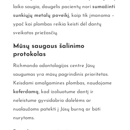
laiko saugia, daugelis pacientų nori
sumažinti
sunkiųjų metalų poveikį
, kaip tik įmanoma –
ypač kai plombas reikia keisti dėl dantų
sveikatos priežasčių.
Mūsų saugaus šalinimo
protokolas
Richmondo odontologijos centre Jūsų
saugumas yra mūsų pagrindinis prioritetas.
Keisdami amalgamines plombas, naudojame
koferdamą
, kad izoliuotume dantį ir
neleistume gyvsidabrio dalelėms ar
nuolaužoms patekti į Jūsų burną ar būti
nurytoms.