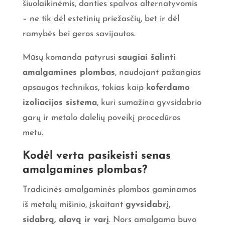
šiuolaikinėmis, danties spalvos alternatyvomis
– ne tik dėl estetinių priežasčių, bet ir dėl
ramybės bei geros savijautos.
Mūsų komanda patyrusi
saugiai šalinti
amalgamines plombas
, naudojant pažangias
apsaugos technikas, tokias kaip
koferdamo
izoliacijos sistema
, kuri sumažina gyvsidabrio
garų ir metalo dalelių poveikį procedūros
metu.
Kodėl verta pasikeisti senas
amalgamines plombas?
Tradicinės amalgaminės plombos gaminamos
iš metalų mišinio, įskaitant
gyvsidabrį,
sidabrą, alavą ir varį
. Nors amalgama buvo