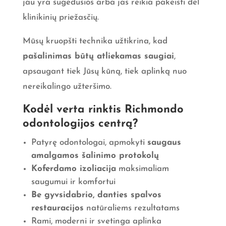
jau yra sugedusios arba jas reikia pakeisti dėl
klinikinių priežasčių.
Mūsų kruopšti technika užtikrina, kad
pašalinimas būtų atliekamas saugiai
,
apsaugant tiek Jūsų kūną, tiek aplinką nuo
nereikalingo užteršimo.
Kodėl verta rinktis Richmondo
odontologijos centrą?
Patyrę odontologai, apmokyti
saugaus
amalgamos šalinimo protokolų
Koferdamo izoliacija
maksimaliam
saugumui ir komfortui
Be gyvsidabrio, danties spalvos
restauracijos
natūraliems rezultatams
Rami, moderni ir svetinga aplinka