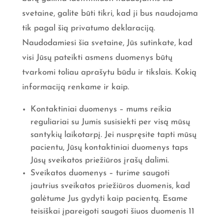
svetaine, galite būti tikri, kad ji bus naudojama
tik pagal šią privatumo deklaraciją.
Naudodamiesi šia svetaine, Jūs sutinkate, kad
visi Jūsų pateikti asmens duomenys būtų
tvarkomi toliau aprašytu būdu ir tikslais. Kokią
informaciją renkame ir kaip.
Kontaktiniai duomenys – mums reikia
reguliariai su Jumis susisiekti per visą mūsų
santykių laikotarpį. Jei nuspręsite tapti mūsų
pacientu, Jūsų kontaktiniai duomenys taps
Jūsų sveikatos priežiūros įrašų dalimi.
Sveikatos duomenys – turime saugoti
jautrius sveikatos priežiūros duomenis, kad
galėtume Jus gydyti kaip pacientą. Esame
teisiškai įpareigoti saugoti šiuos duomenis 11