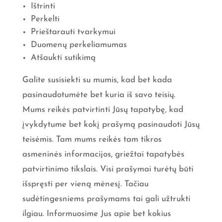
Ištrinti
Perkelti
Prieštarauti tvarkymui
Duomenų perkeliamumas
Atšaukti sutikimą
Galite susisiekti su mumis, kad bet kada
pasinaudotumėte bet kuria iš savo teisių.
Mums reikės patvirtinti Jūsų tapatybę, kad
įvykdytume bet kokį prašymą pasinaudoti Jūsų
teisėmis. Tam mums reikės tam tikros
asmeninės informacijos, griežtai tapatybės
patvirtinimo tikslais. Visi prašymai turėtų būti
išspręsti per vieną mėnesį. Tačiau
sudėtingesniems prašymams tai gali užtrukti
ilgiau. Informuosime Jus apie bet kokius