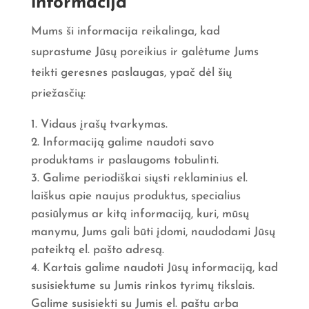
informacija
Mums ši informacija reikalinga, kad
suprastume Jūsų poreikius ir galėtume Jums
teikti geresnes paslaugas, ypač dėl šių
priežasčių:
Vidaus įrašų tvarkymas.
Informaciją galime naudoti savo
produktams ir paslaugoms tobulinti.
Galime periodiškai siųsti reklaminius el.
laiškus apie naujus produktus, specialius
pasiūlymus ar kitą informaciją, kuri, mūsų
manymu, Jums gali būti įdomi, naudodami Jūsų
pateiktą el. pašto adresą.
Kartais galime naudoti Jūsų informaciją, kad
susisiektume su Jumis rinkos tyrimų tikslais.
Galime susisiekti su Jumis el. paštu arba