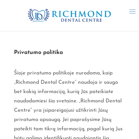
Privatumo politika
Šioje privatumo politikoje nurodoma, kaip
„Richmond Dental Centre“ naudoja ir saugo
bet kokią informaciją, kurią Jūs pateikiate
naudodamiesi šia svetaine. „Richmond Dental
Centre“ yra įsipareigojusi užtikrinti Jūsų
privatumo apsaugą. Jei paprašysime Jūsų
pateikti tam tikrą informaciją, pagal kurią Jus
būtų galima identifikuoti naudojantis šia