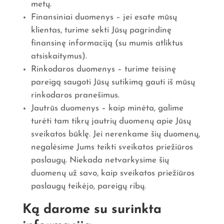
metų.
Finansiniai duomenys – jei esate mūsų
klientas, turime sekti Jūsų pagrindinę
finansinę informaciją (su mumis atliktus
atsiskaitymus).
Rinkodaros duomenys – turime teisinę
pareigą saugoti Jūsų sutikimą gauti iš mūsų
rinkodaros pranešimus.
Jautrūs duomenys – kaip minėta, galime
turėti tam tikrų jautrių duomenų apie Jūsų
sveikatos būklę. Jei nerenkame šių duomenų,
negalėsime Jums teikti sveikatos priežiūros
paslaugų. Niekada netvarkysime šių
duomenų už savo, kaip sveikatos priežiūros
paslaugų teikėjo, pareigų ribų.
Ką darome su surinkta