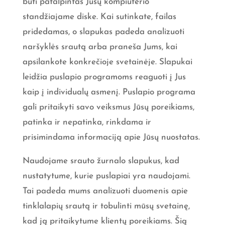
būti patalpintas Jūsų kompiuterio
standžiajame diske. Kai sutinkate, failas
pridedamas, o slapukas padeda analizuoti
naršyklės srautą arba praneša Jums, kai
apsilankote konkrečioje svetainėje. Slapukai
leidžia puslapio programoms reaguoti į Jus
kaip į individualų asmenį. Puslapio programa
gali pritaikyti savo veiksmus Jūsų poreikiams,
patinka ir nepatinka, rinkdama ir
prisimindama informaciją apie Jūsų nuostatas.
Naudojame srauto žurnalo slapukus, kad
nustatytume, kurie puslapiai yra naudojami.
Tai padeda mums analizuoti duomenis apie
tinklalapių srautą ir tobulinti mūsų svetainę,
kad ją pritaikytume klientų poreikiams. Šią