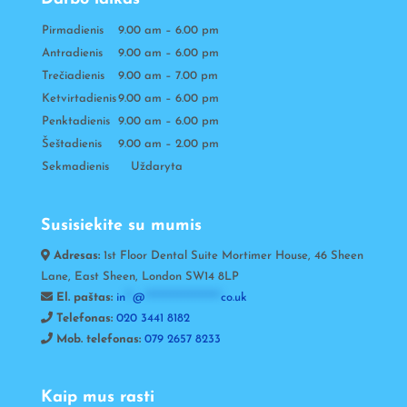
Pirmadienis
9.00 am – 6.00 pm
Antradienis
9.00 am – 6.00 pm
Trečiadienis
9.00 am – 7.00 pm
Ketvirtadienis
9.00 am – 6.00 pm
Penktadienis
9.00 am – 6.00 pm
Šeštadienis
9.00 am – 2.00 pm
Sekmadienis Uždaryta
Susisiekite su mumis
Adresas:
1st Floor Dental Suite Mortimer House, 46 Sheen
Lane, East Sheen, London SW14 8LP
El. paštas:
in
**
@
*********************
co.uk
Telefonas:
020 3441 8182
Mob. telefonas:
079 2657 8233
Kaip mus rasti