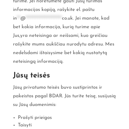
turime. Jei norėtumėte gauti Jūsų turimos
informacijos kopiją, rašykite el. paštu
in
**
@
*********************
co.uk
. Jei manote, kad
bet kokia informacija, kurią turime apie
Jus,yra neteisinga ar neišsami, kuo greičiau
rašykite mums aukščiau nurodytu adresu. Mes
nedelsdami ištaisysime bet kokią nustatytą
neteisingą informaciją.
Jūsų teisės
Jūsų privatumo teisės buvo sustiprintos ir
pakeistos pagal BDAR. Jūs turite teisę, susijusią
su Jūsų duomenimis:
Prašyti prieigos
Taisyti