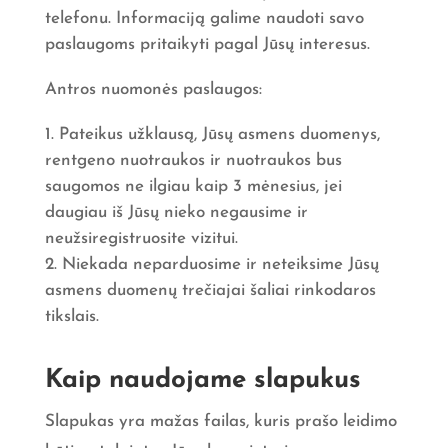
telefonu. Informaciją galime naudoti savo
paslaugoms pritaikyti pagal Jūsų interesus.
Antros nuomonės paslaugos:
Pateikus užklausą, Jūsų asmens duomenys,
rentgeno nuotraukos ir nuotraukos bus
saugomos ne ilgiau kaip 3 mėnesius, jei
daugiau iš Jūsų nieko negausime ir
neužsiregistruosite vizitui.
Niekada neparduosime ir neteiksime Jūsų
asmens duomenų trečiajai šaliai rinkodaros
tikslais.
Kaip naudojame slapukus
Slapukas yra mažas failas, kuris prašo leidimo